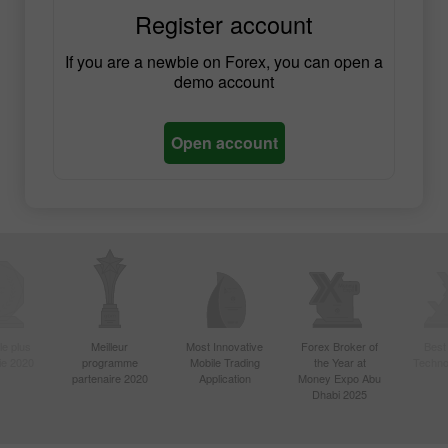
Register account
If you are a newbie on Forex, you can open a
demo account
Open account
le plus
Meilleur
Most Innovative
Forex Broker of
Best
sie 2020
programme
Mobile Trading
the Year at
Techno
partenaire 2020
Application
Money Expo Abu
Dhabi 2025