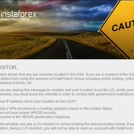
Pour les traders débutants
Informations utiles
ISITOR,
ess shows that you are currently located in the USA. If you are a resident of the Uni
Useful tips from
ibited from using the services of InstaFintech Group including online trading, online
drawal of funds, etc.
InstaForex
k you are seeing this message by mistake and your location is not the US, kindly pro
herwise, you must leave the website in order to comply with government restrictions
ur IP address show your location as the USA?
Les matériaux les plus utiles et instruments pour
sing a VPN provided by a hosting company based in the United States;
chaque commerçant débutant dans le Forex sont
oes not have proper WHOIS records;
présentées dans cette section. Ici vous pouvez
occurred in the WHOIS geolocation database.
vous procurer ou familiarisé avec toutes les
irm whether you are a US resident or not by clicking the relevant button below. If y
choses nécessaires à la préparation aux métiers
ption, being a US resident, you will not be able to open an account with InstaForex