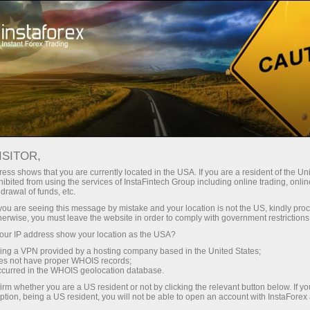
Pour les investisseurs
Système PAMM
Ouvrir un compte PAMM chez InstaForex
ISITOR,
ess shows that you are currently located in the USA. If you are a resident of the Uni
Ouvrir un compte
ibited from using the services of InstaFintech Group including online trading, online
drawal of funds, etc.
PAMM chez InstaForex
k you are seeing this message by mistake and your location is not the US, kindly pro
herwise, you must leave the website in order to comply with government restrictions
ur IP address show your location as the USA?
Traders, vos investisseurs sont déjà à la
sing a VPN provided by a hosting company based in the United States;
recherche pour vous dans la surveillance
oes not have proper WHOIS records;
occurred in the WHOIS geolocation database.
PAMM!
irm whether you are a US resident or not by clicking the relevant button below. If y
Les investisseurs, des centaines et des
ption, being a US resident, you will not be able to open an account with InstaForex