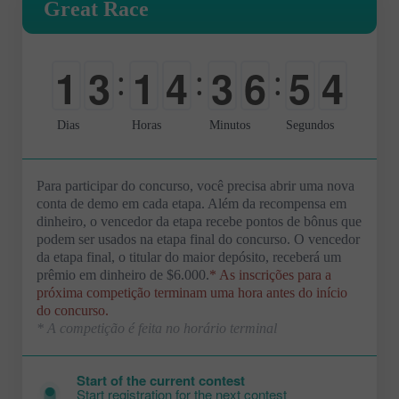
Great Race
1
3
1
4
3
6
5
3
:
:
:
0
0
0
0
0
0
0
4
Dias
Horas
Minutos
Segundos
Para participar do concurso, você precisa abrir uma nova
conta de demo em cada etapa. Além da recompensa em
dinheiro, o vencedor da etapa recebe pontos de bônus que
podem ser usados na etapa final do concurso. O vencedor
da etapa final, o titular do maior depósito, receberá um
prêmio em dinheiro de $6.000.
* As inscrições para a
próxima competição terminam uma hora antes do início
do concurso.
* A competição é feita no horário terminal
Start of the current contest
Start registration for the next contest