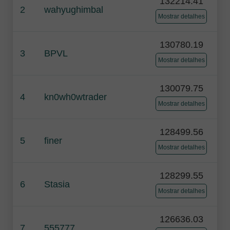
132214.41
2
wahyughimbal
Mostrar detalhes
130780.19
3
BPVL
Mostrar detalhes
130079.75
4
kn0wh0wtrader
Mostrar detalhes
128499.56
5
finer
Mostrar detalhes
128299.55
6
Stasia
Mostrar detalhes
126636.03
7
555777