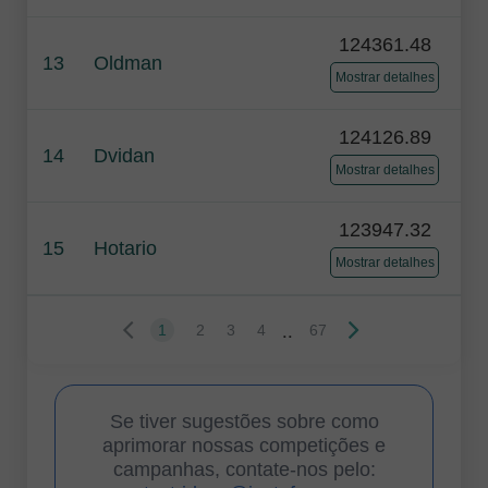
124361.48
13
Oldman
Mostrar detalhes
124126.89
14
Dvidan
Mostrar detalhes
123947.32
15
Hotario
Mostrar detalhes
..
1
2
3
4
67
Se tiver sugestões sobre como
aprimorar nossas competições e
campanhas, contate-nos pelo: