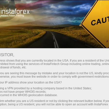
Campanhas
Concursos
Great Race
ISITOR,
Great Race
ess shows that you are currently located in the USA. If you are a resident of the Uni
ibited from using the services of InstaFintech Group including online trading, online
drawal of funds, etc.
A InstaForex Great Race é um dos concursos
k you are seeing this message by mistake and your location is not the US, kindly pro
mais populares entre as contas demo! Inclui
herwise, you must leave the website in order to comply with government restrictions
quatro etapas e a final com o prêmio total $
ur IP address show your location as the USA?
55.000.
sing a VPN provided by a hosting company based in the United States;
oes not have proper WHOIS records;
occurred in the WHOIS geolocation database.
Register
irm whether you are a US resident or not by clicking the relevant button below. If y
ption, being a US resident, you will not be able to open an account with InstaForex