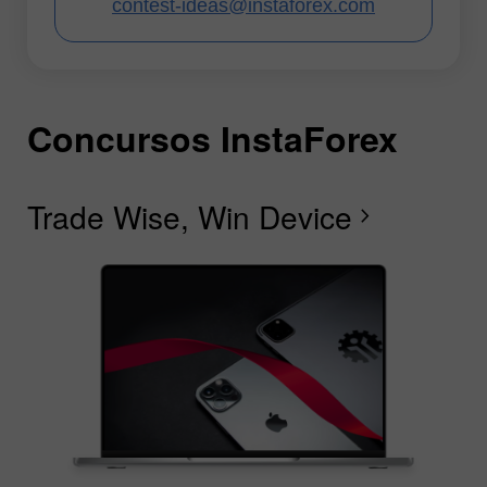
contest-ideas@instaforex.com
Concursos InstaForex
C
C
C
C
C
C
I
Trade Wise, Win Device
C
Fe
F
R
L
S
G
chevron_right