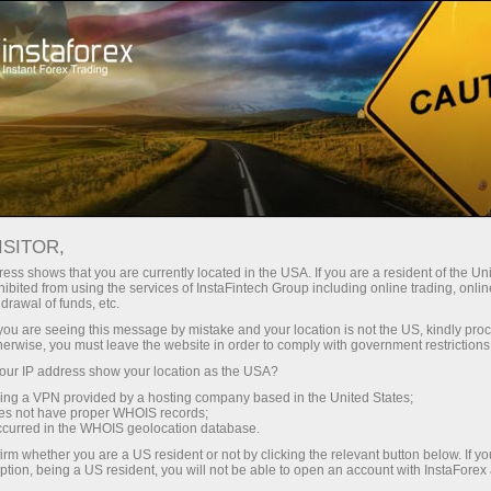
เปิดบัญชีเทรดทันที
แพลตฟอร์มการเทรด
ับผู้เริ่มต้นใหม่
สำหรับนักลงทุน
สำหรับหุ้นส่วน
แคมเ
staFo
ISITOR,
ess shows that you are currently located in the USA. If you are a resident of the Uni
ibited from using the services of InstaFintech Group including online trading, online
drawal of funds, etc.
k you are seeing this message by mistake and your location is not the US, kindly pro
herwise, you must leave the website in order to comply with government restrictions
ur IP address show your location as the USA?
sing a VPN provided by a hosting company based in the United States;
oes not have proper WHOIS records;
occurred in the WHOIS geolocation database.
irm whether you are a US resident or not by clicking the relevant button below. If y
ption, being a US resident, you will not be able to open an account with InstaForex