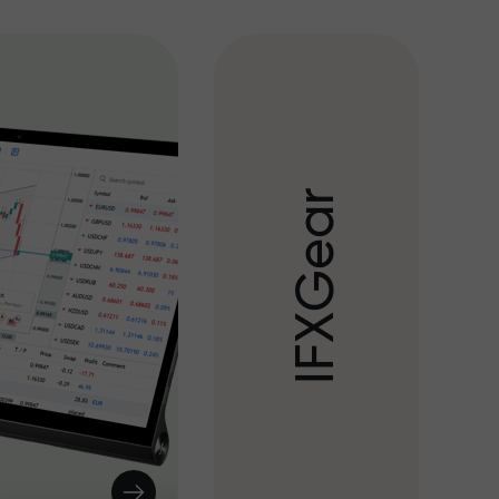
r
a
e
G
X
F
I