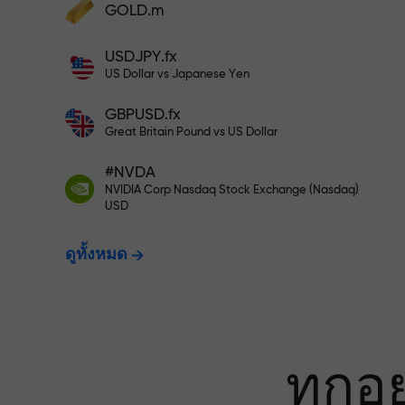
เทรดแบบไร้ควา
GOLD.m
ฝากเงินและรับโบนัสมากกว่ายอดฝาก 1,000
USDJPY.fx
เท่า X1000 ไม่ใช่การพิมพ์ผิด ยิ่งฝากมาก ตัว
ประกันกำไรข
US Dollar vs Japanese Yen
คูณยิ่งสูง
GBPUSD.fx
Great Britain Pound vs US Dollar
โบนัสสูงสุด X1
#NVDA
NVIDIA Corp Nasdaq Stock Exchange (Nasdaq)
USD
ที่สุดในตลาด
ดูทั้งหมด
ทุกอ