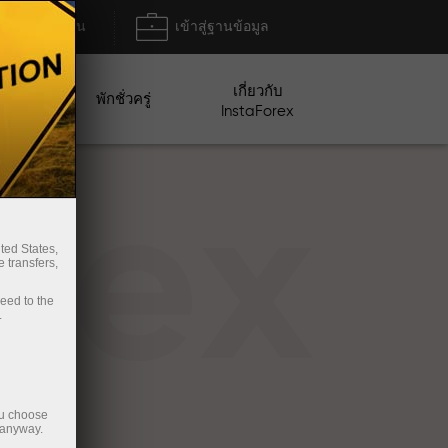
ฝาก/ถอน
เข้าสู่ฐานข้อมูล
เกี่ยวกับ
ปญ
พักชั่วครู่
InstaForex
rex
ted States,
 transfers,
ceed to the
.
ou choose
 anyway.