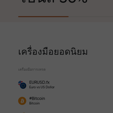
ฐานะพันธมิตรที่สร้างแรงบันดาลใจให้ลูกค้า
บรรลุเป้าหมายที่ทะเยอทะยาน
สำหรับทุกการ
เราแจกของขวัญจริง ไม่ใช่โบนัสหรือโค้ดโป
ความเร็ว
โมชั่น ลูกค้า InstaForex ทุกคนสามารถรับ
iPhone, MacBook หรือทริปในฝัน เพียงแค่
ฝากเงิน
เครื่องมือยอดนิยม
ในการเทรดแ
เครื่องมือการเทรด
แจ็กพอตของขว
โปรแกรมประกันความเสี่ยงจะชดเชยการ
EURUSD.fx
ขาดทุนและรับประกันกำไรเพิ่มสามเท่า
โบนัสสำหรับเทรดเดอร์
Euro vs US Dollar
ภายใน 6 เดือน เทรดอย่างมั่นใจ — เงินทุน
ของคุณได้รับการปกป้อง!
เข้าร่วมโปรแกรม InstaForex และ
ฝากเงินจำนวน $333 — เลือกของขวัญ
#Bitcoin
เพิ่มผลกำไรของคุณ
Bitcoin