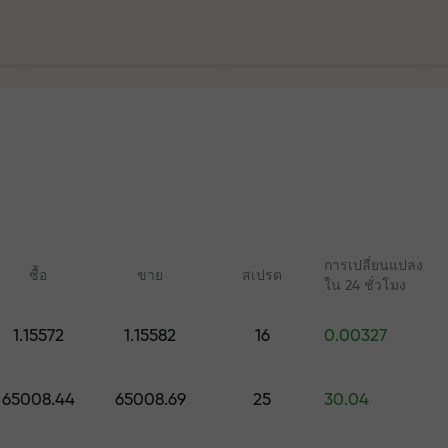
ฝาก
ร
ละบนทางหลวง
การเปลี่ยนแปลง
ซื้อ
ขาย
สเปรด
ใน 24 ชั่วโมง
ัญส่วนตัวของคุ
1.15572
1.15582
16
0.00327
คอร์สออนไลน์
บทวิเคราะห์กับ 
เรียนรู้การเทรดตั้งแต่เริ่มต้น —
การคาดการณ์รายวันส
มูลค่าสูงสุด $1,500
65008.44
65008.69
25
30.04
คอร์สและเว็บบินาร์สำหรับทุก
Forex, คริปโต และฟิวเ
ระดับ