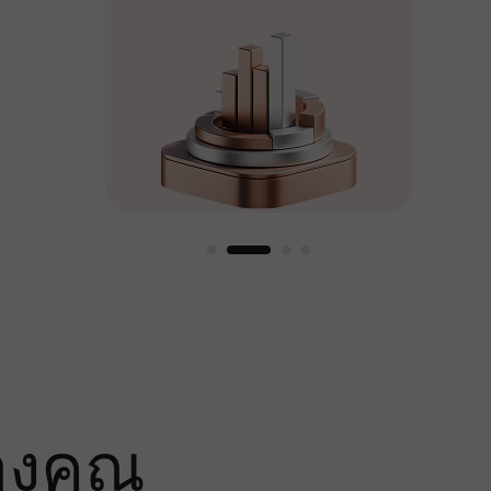
หญ่
องคุณ