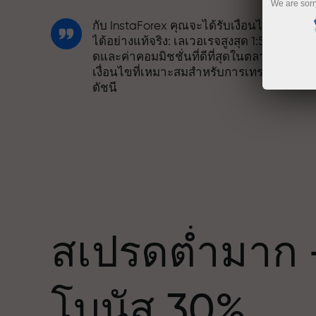
We are sorr
กับ InstaForex คุณจะได้รับเงื่อนไขที่แข่งขั
ได้อย่างแท้จริง: เลเวอเรจสูงสุด 1:5000 สเปร
ดและค่าคอมมิชชั่นที่ดีที่สุดในตลาด รวมถึง
เงื่อนไขที่เหมาะสมสำหรับการเทรดหุ้นและ
ดัชนี
เราได้พัฒนาระบบโบนัสที่ทำให้การเทรดน่า
สนใจยิ่งขึ้น ลูกค้า InstaForex ทุกคนสามาร
รับโบนัสสูงสุด 30% จากยอดฝาก และใช้
ด
ประโยชน์จากโปรโมชั่นและข้อเสนอพิเศษ
อื่น ๆ
สเปรดต่ำมาก 
ความเร็วในสนามแข่งและความเร็วในการ
โบนัส 30%
เทรดมีคุณค่าเดียวกัน Aleš Loprais นำควา
มุ่งมั่นและวินัยเข้าสู่โลกของการเทรด ใน