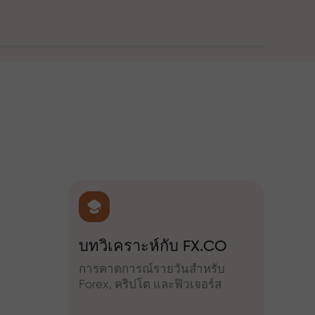
ณ
FX.CO
Triple Three: โปรเจกต์
โบนัส
ของขวัญ
ำหรับ
เข้าร่
จอร์ส
เพิ่มผ
ฝากเงินตั้งแต่ $333 และเลือกของ
ขวัญมูลค่าสูงสุด $1,500