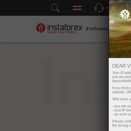
สนับสนุน
สำหรับเทรดเดอร์
สำหร
In
DEAR V
Your IP addr
you are proh
deposit/with
If you thin
website. Ot
Why does yo
- you are u
- your IP d
- an error 
Please conf
the wrong o